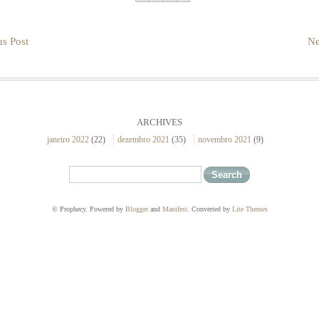
us Post
Ne
ARCHIVES
janeiro 2022
(22)
dezembro 2021
(35)
novembro 2021
(9)
© Prophecy. Powered by
Blogger
and
Manifest
. Converted by
Lite Themes